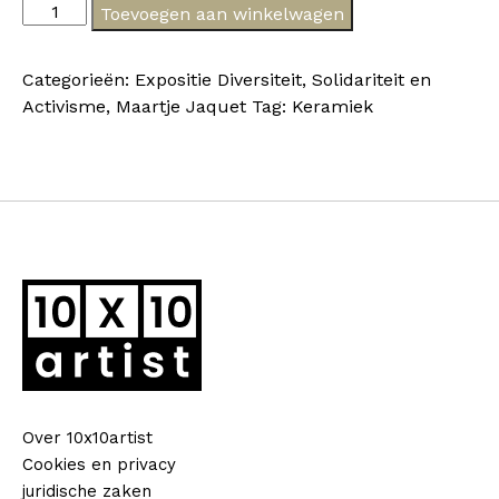
Maartje
Toevoegen aan winkelwagen
Jaquet
-
Categorieën:
Expositie Diversiteit, Solidariteit en
Moeder
Activisme
,
Maartje Jaquet
Tag:
Keramiek
van
het
water
aantal
Over 10x10artist
Cookies en privacy
juridische zaken