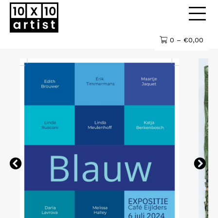
0 –
€
0,00