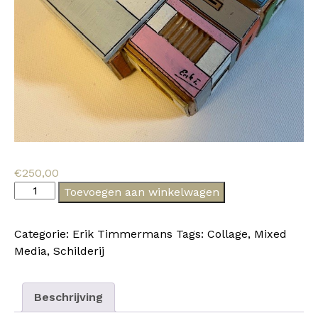
€
250,00
Platte
Toevoegen aan winkelwagen
Art
XXXXXXXIV
Categorie:
Erik Timmermans
Tags:
Collage
,
Mixed
e
Media
,
Schilderij
aantal
Beschrijving