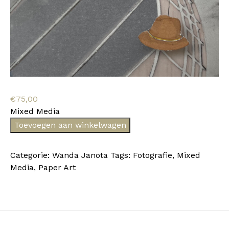
€
75,00
Mixed Media
Wanda
Toevoegen aan winkelwagen
Janota
02
Categorie:
Wanda Janota
Tags:
Fotografie
,
Mixed
aantal
Media
,
Paper Art