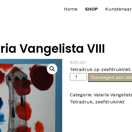
Home
SHOP
Kunstenaar
ria Vangelista VIII
€
90,00
Tetradruk op zeefdrukinkt.
Valeria
Toevoegen aan wi
Vangelista
VIII
Categorie:
Valeria Vangelist
aantal
Tetradruk
,
zeefdrukinkt