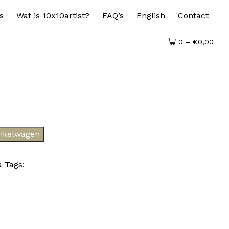
s
Wat is 10x10artist?
FAQ’s
English
Contact
0 –
€
0,00
nkelwagen
a
Tags: