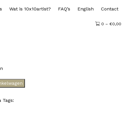
s
Wat is 10x10artist?
FAQ’s
English
Contact
0 –
€
0,00
en
nkelwagen
a
Tags: