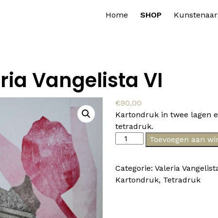
Home
SHOP
Kunstenaar
ria Vangelista VI
€
90,00
Kartondruk in twee lagen 
tetradruk.
Valeria
Toevoegen aan wi
Vangelista
VI
Categorie:
Valeria Vangelist
aantal
Kartondruk
,
Tetradruk