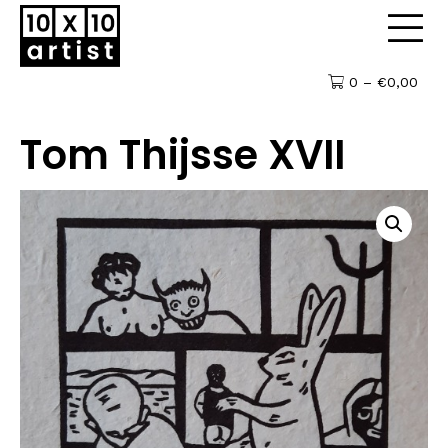
0 –
€
0,00
Tom Thijsse XVII