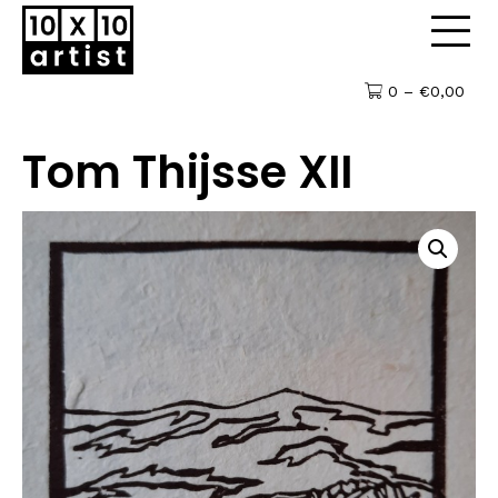
0 –
€
0,00
Tom Thijsse XII