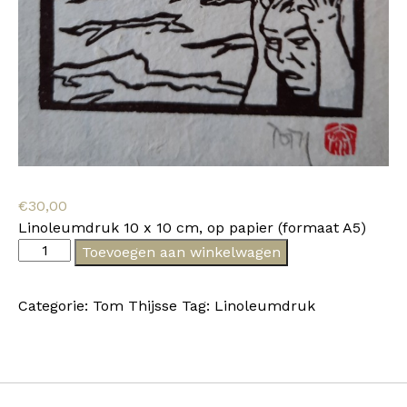
€
30,00
Linoleumdruk 10 x 10 cm, op papier (formaat A5)
Tom
Toevoegen aan winkelwagen
Thijsse
XII
Categorie:
Tom Thijsse
Tag:
Linoleumdruk
aantal