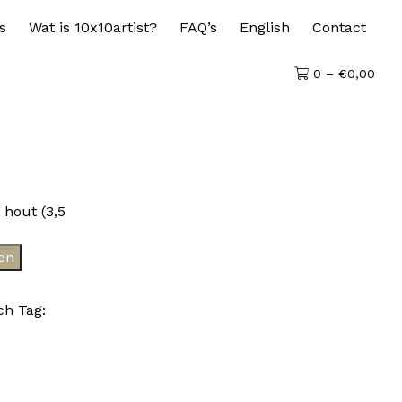
s
Wat is 10x10artist?
FAQ’s
English
Contact
0 –
€
0,00
 hout (3,5
en
ch
Tag: