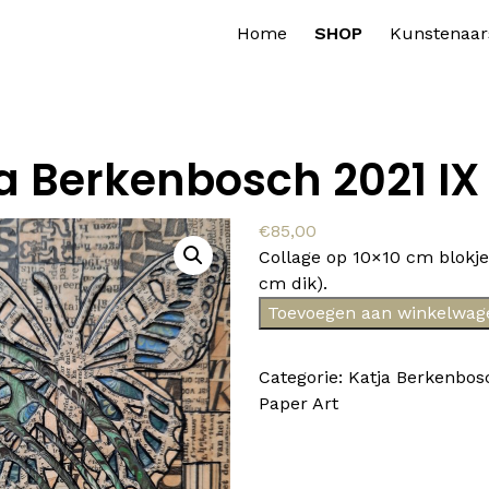
Home
SHOP
Kunstenaar
a Berkenbosch 2021 IX
€
85,00
Collage op 10×10 cm blokje
cm dik).
Katja
Toevoegen aan winkelwag
Berkenbosch
2021
Categorie:
Katja Berkenbos
IX
Paper Art
aantal