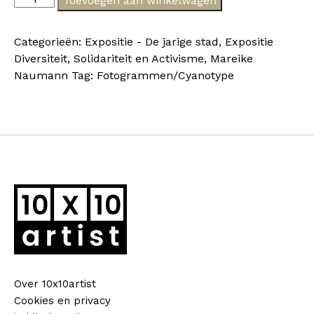
Toevoegen aan winkelwagen
Naumann
-
Categorieën:
Expositie - De jarige stad
,
Expositie
De
Diversiteit, Solidariteit en Activisme
,
Mareike
jarige
Naumann
Tag:
Fotogrammen/Cyanotype
stad
II
aantal
Over 10x10artist
Cookies en privacy