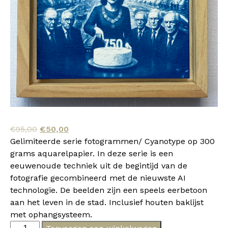
Oorspronkelijke
Huidige
€
95,00
€
50,00
prijs
prijs
Gelimiteerde serie fotogrammen/ Cyanotype op 300
was:
is:
grams aquarelpapier. In deze serie is een
€95,00.
€50,00.
eeuwenoude techniek uit de begintijd van de
fotografie gecombineerd met de nieuwste AI
technologie. De beelden zijn een speels eerbetoon
aan het leven in de stad. Inclusief houten baklijst
met ophangsysteem.
Mareike