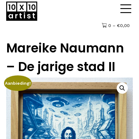
0 –
€
0,00
Mareike Naumann
– De jarige stad II
Aanbieding!