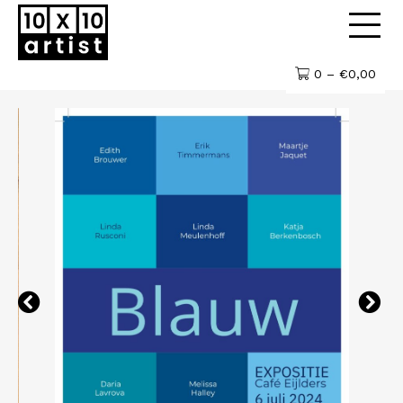
0 –
€
0,00