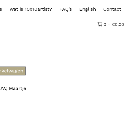
s
Wat is 10x10artist?
FAQ’s
English
Contact
0 –
€
0,00
nkelwagen
AUW
,
Maartje