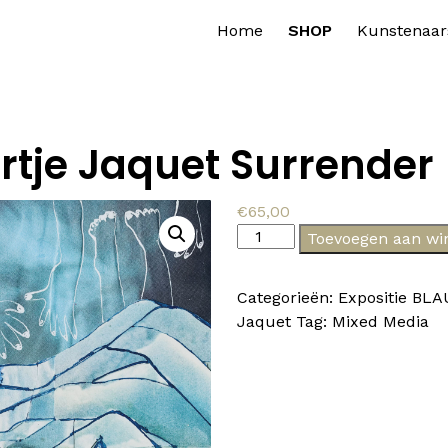
Home
SHOP
Kunstenaar
tje Jaquet Surrender
€
65,00
Maartje
Toevoegen aan wi
Jaquet
Surrender
Categorieën:
Expositie BL
aantal
Jaquet
Tag:
Mixed Media