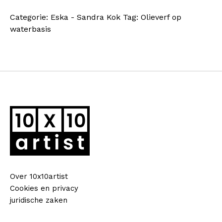
Peer
Categorie:
Eska - Sandra Kok
Tag:
Olieverf op
en
waterbasis
mandarijnen
op
schaal
aantal
Over 10x10artist
Cookies en privacy
juridische zaken