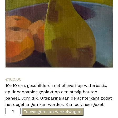
€
100,00
10×10 cm, geschilderd met olieverf op waterbasis,
op linnenpapier geplakt op een stevig houten
paneel, 3cm dik. Uitsparing aan de achterkant zodat
het opgehangen kan worden. Kan ook neergezet.
Eska
Toevoegen aan winkelwagen
-