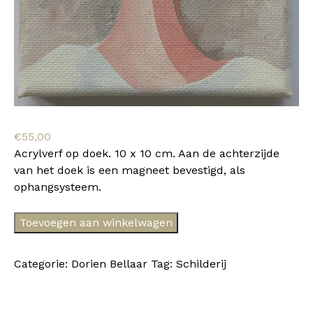
€
55,00
Acrylverf op doek. 10 x 10 cm. Aan de achterzijde
van het doek is een magneet bevestigd, als
ophangsysteem.
Dorien
Toevoegen aan winkelwagen
Bellaar
II
Categorie:
Dorien Bellaar
Tag:
Schilderij
aantal