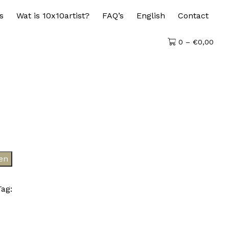
s
Wat is 10x10artist?
FAQ’s
English
Contact
0 –
€
0,00
en
Tag: