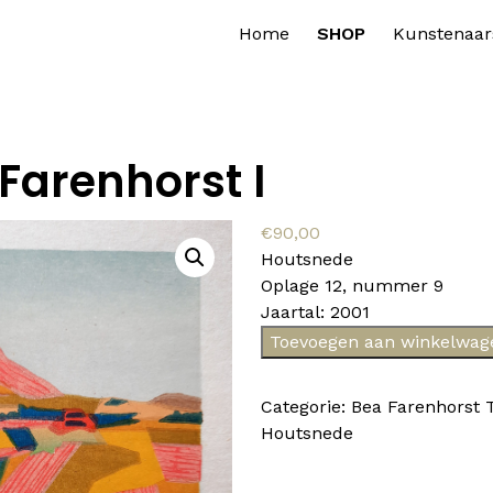
Home
SHOP
Kunstenaar
Farenhorst I
€
90,00
Houtsnede
Oplage 12, nummer 9
Jaartal: 2001
Bea
Toevoegen aan winkelwag
Farenhorst
I
Categorie:
Bea Farenhorst
aantal
Houtsnede