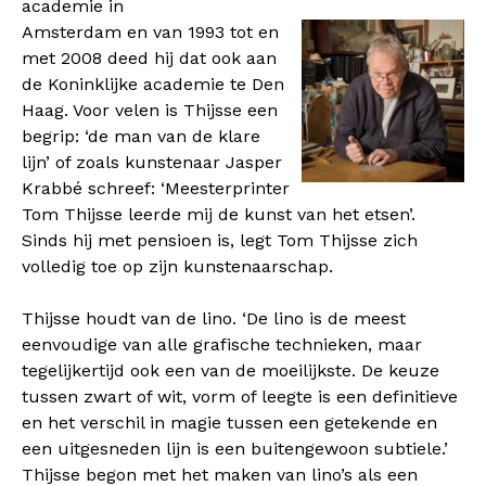
academie in
Amsterdam en van 1993 tot en
met 2008 deed hij dat ook aan
de Koninklijke academie te Den
Haag. Voor velen is Thijsse een
begrip: ‘de man van de klare
lijn’ of zoals kunstenaar Jasper
Krabbé schreef: ‘Meesterprinter
Tom Thijsse leerde mij de kunst van het etsen’.
Sinds hij met pensioen is, legt Tom Thijsse zich
volledig toe op zijn kunstenaarschap.
Thijsse houdt van de lino. ‘De lino is de meest
eenvoudige van alle grafische technieken, maar
tegelijkertijd ook een van de moeilijkste. De keuze
tussen zwart of wit, vorm of leegte is een definitieve
en het verschil in magie tussen een getekende en
een uitgesneden lijn is een buitengewoon subtiele.’
Thijsse begon met het maken van lino’s als een