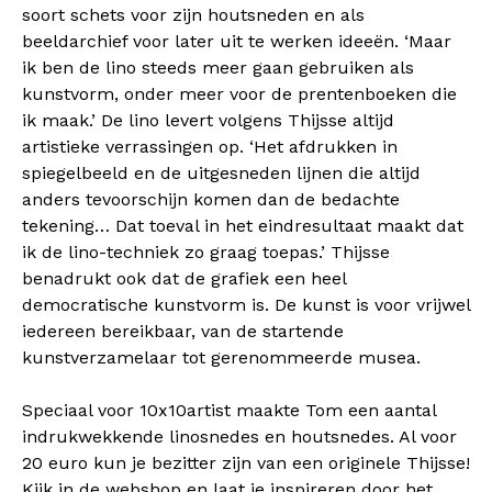
soort schets voor zijn houtsneden en als
beeldarchief voor later uit te werken ideeën. ‘Maar
ik ben de lino steeds meer gaan gebruiken als
kunstvorm, onder meer voor de prentenboeken die
ik maak.’ De lino levert volgens Thijsse altijd
artistieke verrassingen op. ‘Het afdrukken in
spiegelbeeld en de uitgesneden lijnen die altijd
anders tevoorschijn komen dan de bedachte
tekening… Dat toeval in het eindresultaat maakt dat
ik de lino-techniek zo graag toepas.’ Thijsse
benadrukt ook dat de grafiek een heel
democratische kunstvorm is. De kunst is voor vrijwel
iedereen bereikbaar, van de startende
kunstverzamelaar tot gerenommeerde musea.
Speciaal voor 10x10artist maakte Tom een aantal
indrukwekkende linosnedes en houtsnedes. Al voor
20 euro kun je bezitter zijn van een originele Thijsse!
Kijk in de
webshop
en laat je inspireren door het